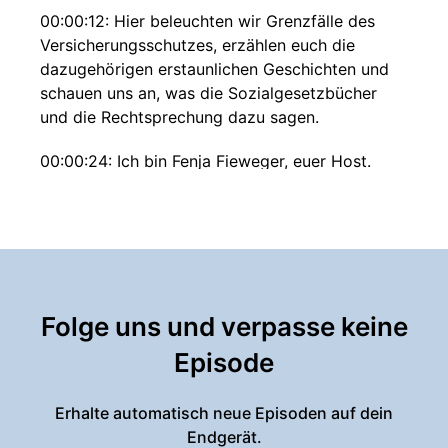
00:00:12: Hier beleuchten wir Grenzfälle des
Versicherungsschutzes, erzählen euch die
dazugehörigen erstaunlichen Geschichten und
schauen uns an, was die Sozialgesetzbücher
und die Rechtsprechung dazu sagen.
00:00:24: Ich bin Fenja Fieweger, euer Host.
00:00:26: Und ich freue mich darauf, ab sofort
einmal im Monat für euch in die Welt der
Versicherungsfälle einzutauchen.
00:00:32: Und da das zu zweit viel besser geht
als allein, habe ich mir einen Gast eingeladen,
Folge uns und verpasse keine
der uns den Fall bzw.
Episode
00:00:38: das Urteil juristisch einordnen kann.
Erhalte automatisch neue Episoden auf dein
00:00:41: Eckehard Froese, Leiter des Ressorts
Endgerät.