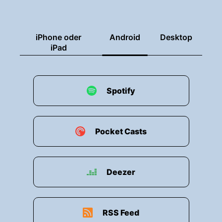
Versicherung, Leistungen, Regress und Statistik
bei uns in der VBG und unserer Rechtsexperte.
iPhone oder
Android
Desktop
00:00:49: Herzlich willkommen bei WORKlich?!,
iPad
00:00:50: lieber Herr Froese.
00:00:52: Hallo, Frau Fieweger.
Spotify
00:00:53: Ich freue mich sehr, mit Ihnen
gemeinsam in die erste Folge unseres neuen
Podcasts zu starten.
Pocket Casts
00:00:59: Bevor wir in die Geschichte
eintauchen, möchte ich klar sagen, dass es sich
Deezer
bei dem heute vorgestellten Fall um eine
Einzelfallentscheidung handelt.
00:01:06: Jeder Versicherungsfall wird durch
RSS Feed
den Unfallversicherungsträger individuell